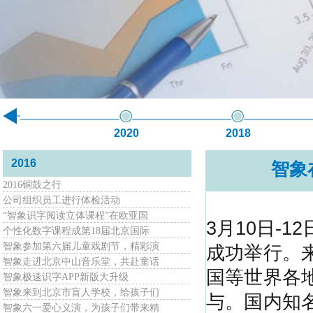
2020
2018
2016
智象
2016铜鼓之行
公司组织员工进行体检活动
“智象识字阅读立体课程”在欧亚国
3月10日-
个性化数字课程成第18届北京国际
智象参加第六届儿童戏剧节，精彩演
成功举行。
智象走进北京中山音乐堂，共赴童话
国等世界各
智象极速识字APP新版大升级
智象来到北京市盲人学校，给孩子们
与。国内知
智象六一爱心义演，为孩子们带来精