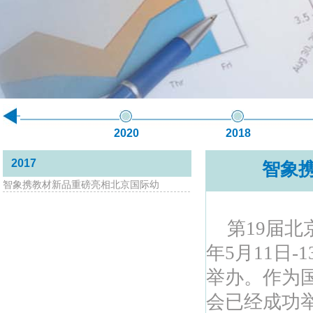
2020
2018
2017
智象
智象携教材新品重磅亮相北京国际幼
第
19
届北
年
5
月
11
日
-1
举办。作为
会已经成功