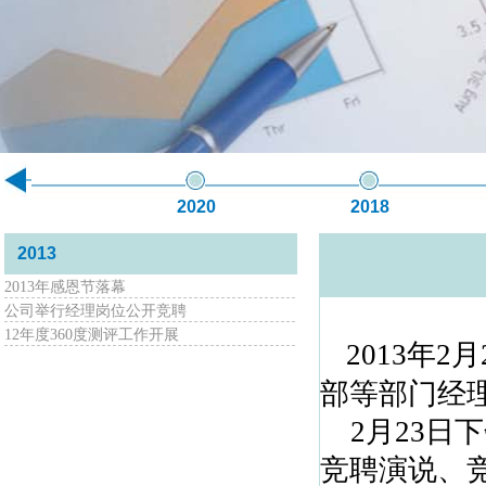
2020
2018
2013
2013年感恩节落幕
公司举行经理岗位公开竞聘
12年度360度测评工作开展
2013
年
2
月
部等部门经
2
月
23
日下
竞聘演说、