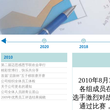
2020
2018
2010
第二届迈思感恩节联欢会举行
精彩世博行，快乐共分享
首届“启新杯”五子棋联赛开赛
2010
年
8
月
公司组织全体员工体检
关于公司更名的通知
各组成员在
公司全体人员踏青云居山
选手激烈对
2009年优秀员工评选结果揭晓
通过比赛，