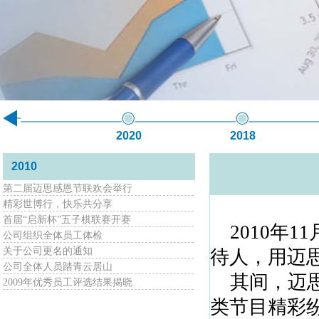
2020
2018
2010
第二届迈思感恩节联欢会举行
精彩世博行，快乐共分享
首届“启新杯”五子棋联赛开赛
2
010
年
11
公司组织全体员工体检
关于公司更名的通知
待人，用迈
公司全体人员踏青云居山
其间，迈思
2009年优秀员工评选结果揭晓
类节目精彩